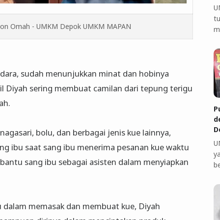
U
t
Pawon Omah - UMKM Depok UMKM MAPAN
m
udara, sudah menunjukkan minat dan hobinya
cil Diyah sering membuat camilan dari tepung terigu
ah.
P
d
D
nagasari, bolu, dan berbagai jenis kue lainnya,
U
sang ibu saat sang ibu menerima pesanan kue waktu
y
embantu sang ibu sebagai asisten dalam menyiapkan
b
u dalam memasak dan membuat kue, Diyah