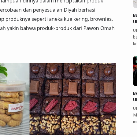
kemampuan dirinya dalam menciptakan produk
percobaan dan penyesuaian Diyah berhasil
B
p produknya seperti aneka kue kering, brownies,
U
iyah yakin bahwa produk-produk dari Pawon Omah
U
b
k
B
U
U
M
i