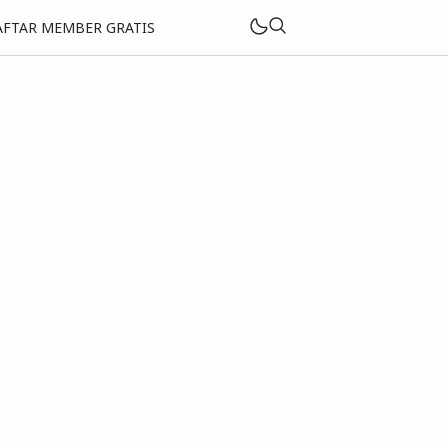
FTAR MEMBER GRATIS