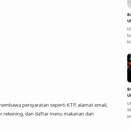
B
U
U
b
k
B
U
U
bawa persyaratan seperti KTP, alamat email,
M
r rekening, dan daftar menu makanan dan
i