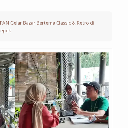
 Gelar Bazar Bertema Classic & Retro di
Depok